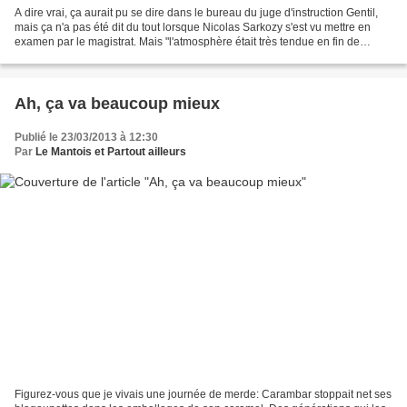
A dire vrai, ça aurait pu se dire dans le bureau du juge d'instruction Gentil,
mais ça n'a pas été dit du tout lorsque Nicolas Sarkozy s'est vu mettre en
examen par le magistrat. Mais "l'atmosphère était très tendue en fin de
confrontation" , disent Le...
Ah, ça va beaucoup mieux
Publié le 23/03/2013 à 12:30
Par
Le Mantois et Partout ailleurs
Figurez-vous que je vivais une journée de merde: Carambar stoppait net ses