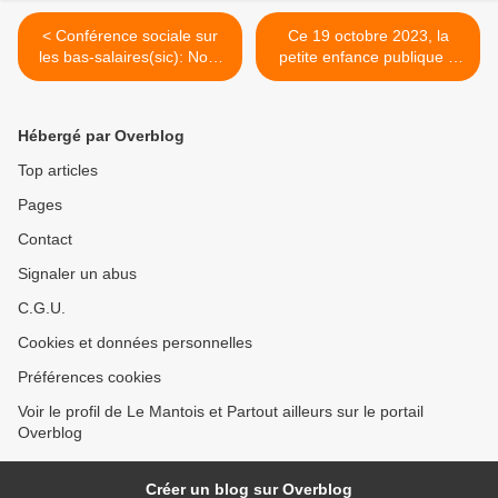
< Conférence sociale sur
Ce 19 octobre 2023, la
les bas-salaires(sic): Non,
petite enfance publique a
rien de rien, non, je ne
fait grève dans toute la
donnerai rien
France >
Hébergé par Overblog
Top articles
Pages
Contact
Signaler un abus
C.G.U.
Cookies et données personnelles
Préférences cookies
Voir le profil de Le Mantois et Partout ailleurs sur le portail
Overblog
Créer un blog sur Overblog