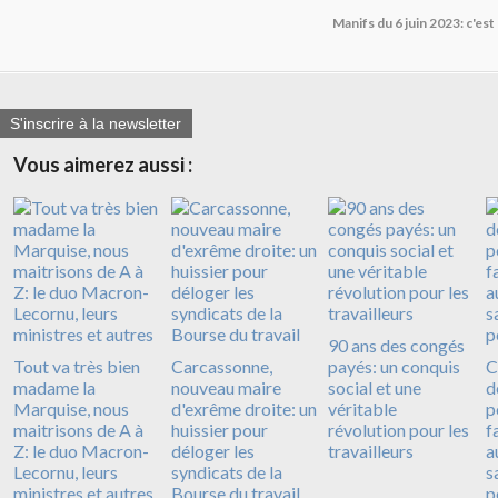
Manifs du 6 juin 2023: c'est
S'inscrire à la newsletter
Vous aimerez aussi :
90 ans des congés
Tout va très bien
Carcassonne,
payés: un conquis
C
madame la
nouveau maire
social et une
d
Marquise, nous
d'exrême droite: un
véritable
p
maitrisons de A à
huissier pour
révolution pour les
f
Z: le duo Macron-
déloger les
travailleurs
a
Lecornu, leurs
syndicats de la
s
ministres et autres
Bourse du travail
p