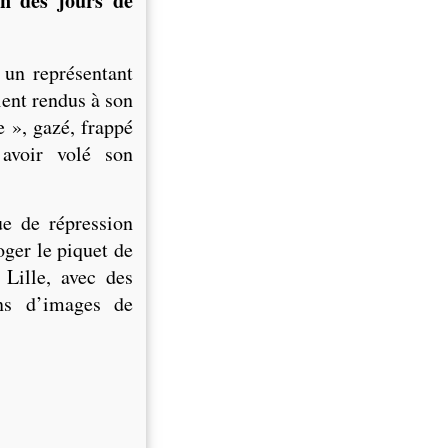
on des jours de
 un représentant
ent rendus à son
e », gazé, frappé
 avoir volé son
e de répression
oger le piquet de
 Lille, avec des
ons d’images de