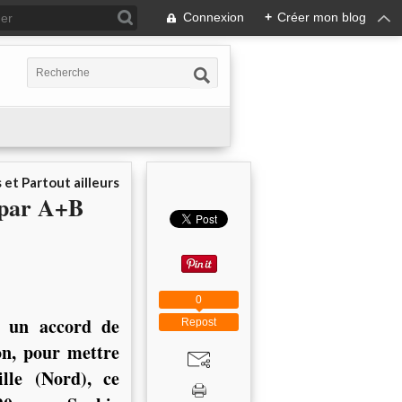
Connexion
+
Créer mon blog
 et Partout ailleurs
 par A+B
0
é un accord de
Repost
ion, pour mettre
lle (Nord), ce