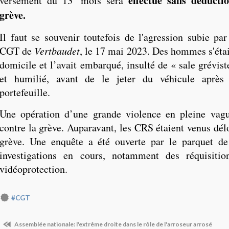
effectué sans déducti
versement du 13
mois sera
grève.
Il faut se souvenir toutefois de l'agression subie par
CGT de
Vertbaudet
, le 17 mai 2023. Des hommes s'étai
domicile et l’avait embarqué, insulté de « sale grévist
et humilié, avant de le jeter du véhicule après
portefeuille.
Une opération d’une grande violence en pleine vagu
contre la grève. Auparavant, les CRS étaient venus dél
grève. Une enquête a été ouverte par le parquet de
investigations en cours, notamment des réquisiti
vidéoprotection.
#CGT
Assemblée nationale: l'extrême droite dans le rôle de l'arroseur arrosé