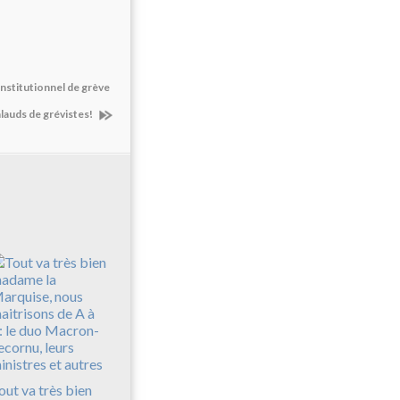
onstitutionnel de grève
lauds de grévistes!
out va très bien