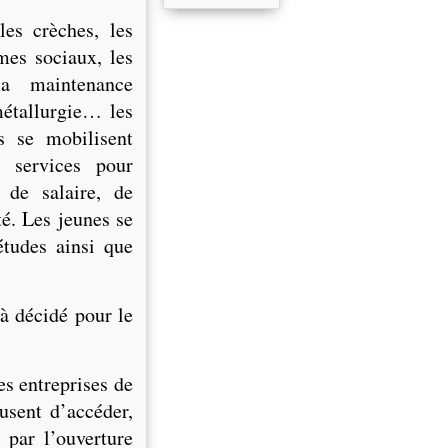
les crèches, les
smes sociaux, les
la maintenance
métallurgie… les
ls se mobilisent
 services pour
 de salaire, de
té. Les jeunes se
études ainsi que
à décidé pour le
es entreprises de
usent d’accéder,
 par l’ouverture