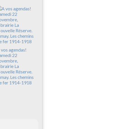
 vos agendas!
amedi 22
ovembre,
ibrairie La
ouvelle Réserve.
imay. Les chemins
e fer 1914-1918