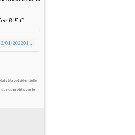
gion B-F-C
https://cgtbourgognefranchecomte.fr/wp-content/uploads/2022/01/2022011.pdf
idats à la présidentielle
que du profit pour le