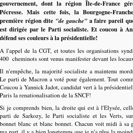
gouvernement, dont la région Île-de-France gér
Pécresse. Mais cette fois, la Bourgogne-Franch
première région dite
"de gauche"
a faire pareil que
est dirigée par le Parti socialiste. Et coucou à A
défend ses couleurs à la présidentielle!
A l'appel de la CGT, et toutes les organisations syndi
400 cheminots sont venus manifester devant les locaux
Il n'empêche, la majorité socialiste a maintenu mordi
Le parti de Macron a voté pour également. Tout comm
Coucou à Yannick Jadot, candidat vert à la présidentiel
Paris la renationalisation de la SNCF!
Si je comprends bien, la droite qui est à l'Elysée, cell
parti de Sarkozy, le Parti socialiste et les Verts, su
bonnet blanc et blanc bonnet. Chacun voit midi à sa 
ma part, il y a bien longtemps que je n'a plus la moindr