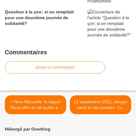
Question à la çon: si on rempilait
pour une deuxième journée de
solidarité?
Commentaires
Ajouter un commentaire
< Nice-Marseille: la région
11 septembre 2021, danger
Paca offre le rail public au
dans le ciel parisien: l'un
capital privé
des monuments de Paris ou
même le palais de l'Elysée
serait-il visé? >
Hébergé par Overblog