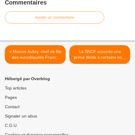
Commentaires
Ajouter un commentaire
< Manon Aubry, chef de file
La SNCF accorde une
des eurodéputés France
prime illicite à certains non-
insoumise recherche un ou
grévistes >
une stagiaire à 42h par
semaine
Hébergé par Overblog
Top articles
Pages
Contact
Signaler un abus
C.G.U.
Cookies et données personnelles