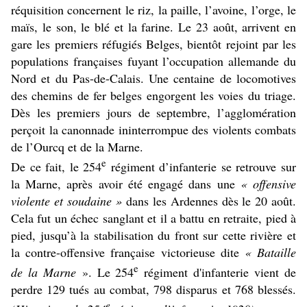
réquisition concernent le riz, la paille, l’avoine, l’orge, le
maïs, le son, le blé et la farine. Le 23 août, arrivent en
gare les premiers réfugiés Belges, bientôt rejoint par les
populations françaises fuyant l’occupation allemande du
Nord et du Pas-de-Calais. Une centaine de locomotives
des chemins de fer belges engorgent les voies du triage.
Dès les premiers jours de septembre, l’agglomération
perçoit la canonnade ininterrompue des violents combats
de l’Ourcq et de la Marne.
e
De ce fait, le 254
régiment d’infanterie se retrouve sur
la Marne, après avoir été engagé dans une
« offensive
violente et soudaine »
dans les Ardennes dès le 20 août.
Cela fut un échec sanglant et il a battu en retraite, pied à
pied, jusqu’à la stabilisation du front sur cette rivière et
la contre-offensive française victorieuse dite
« Bataille
e
de la Marne
». Le 254
régiment d'infanterie vient de
perdre
129 tués au combat, 798 disparus et 768 blessés.
e