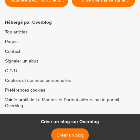
Journée d'ACTIONS et de
offre une danse sur le
MANIFESTATIONS partout
parvis du palais Garnier >
en France SAMEDI 28
DÉCEMBRE
Hébergé par Overblog
Top articles
Pages
Contact
Signaler un abus
C.G.U.
Cookies et données personnelles
Préférences cookies
Voir le profil de Le Mantois et Partout ailleurs sur le portail
Overblog
Créer un blog sur Overblog
Créer un blog