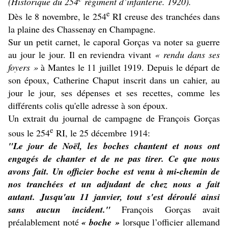
(Historique du 254
régiment d’infanterie. 1920).
e
Dès le 8 novembre, le 254
RI creuse des tranchées dans
la plaine des Chassenay en Champagne.
Sur un petit carnet, le caporal Gorças va noter sa guerre
au jour le jour. Il en reviendra vivant
« rendu dans ses
foyers »
à Mantes le 11 juillet 1919. Depuis le départ de
son époux, Catherine Chaput inscrit dans un cahier, au
jour le jour, ses dépenses et ses recettes, comme les
différents colis qu'elle adresse à son époux.
Un extrait du journal de campagne de François Gorças
e
sous le 254
RI, le 25 décembre 1914:
"Le jour de Noël, les boches chantent et nous ont
engagés de chanter et de ne pas tirer. Ce que nous
avons fait. Un officier boche est venu à mi-chemin de
nos tranchées et un adjudant de chez nous a fait
autant. Jusqu'au 11 janvier, tout s'est déroulé ainsi
sans aucun incident."
François Gorças avait
préalablement noté
« boche »
lorsque l’officier allemand